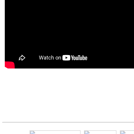
Частичное или полное копирование представленны
автора категорически з