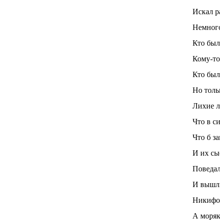
Искал р
Немного
Кто был 
Кому-то 
Кто был
Но тольк
Лихие л
Что в с
Что б з
И их сы
Поведал
И вышли
Никифор
А моряк