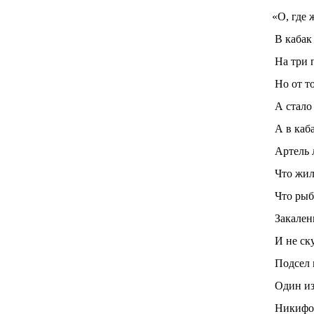
«О, где 
В кабак
На три 
Но от то
А стало
А в каба
Артель 
Что жил
Что рыб
Закален
И не ск
Подсел 
Один из
Никифор