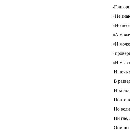
-Григор
«Не знаю
«Но деся
«А може
«И может
«провери
«И мы с
И ночь о
В развед
И за ноч
Почти в
Но вели
Ни где, 
Они пещ