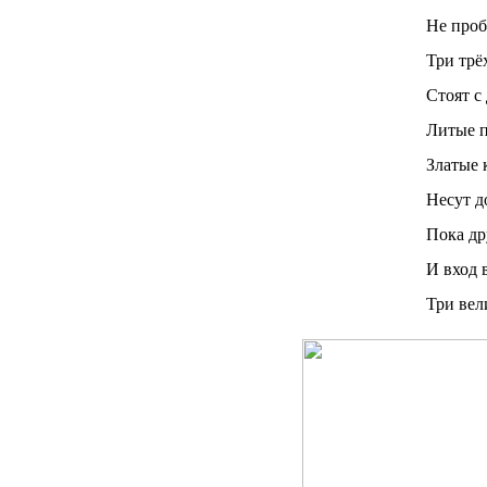
Не проб
Три трё
Стоят с
Литые п
Златые к
Несут до
Пока др
И вход 
Три вели