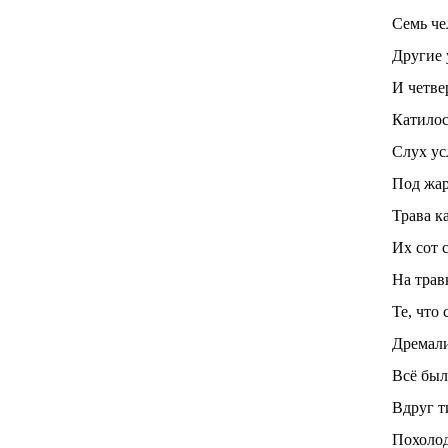
Семь че
Другие у
И четве
Катилос
Слух ус
Под жар
Трава ка
Их сот 
На трав
Те, что 
Дремали
Всё был
Вдруг т
Похолод