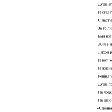
Душа ег
И стал г
С пасту
За то ли
Был изг
Жил в н
Лихой р
И вот, к
И жизнь
Решил у
Душа пок
На лодк
На шею 
«Сполна 