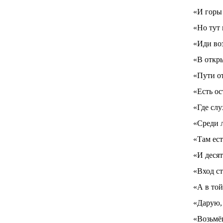
«И горы 
«Но тут 
«Иди воз
«В откр
«Пути от
«Есть ос
«Где слу
«Среди л
«Там ест
«И деся
«Вход ст
«А в той
«Дарую,
«Возьмё