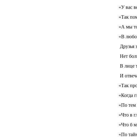
«У вас в
«Так по
«А мы т
«В любо
Друзья 
Нет бол
В лице 
И отвеч
«Так про
«Когда г
«По тем
«Что в г
«Что б 
«По тай