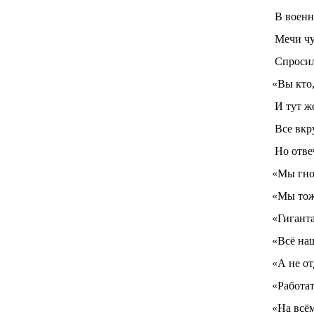
В военн
Мечи чу
Спросил
«Вы кто,
И тут ж
Все вкр
Но отве
«Мы гно
«Мы тож
«Гигант
«Всё наш
«А не от
«Работат
«На всё