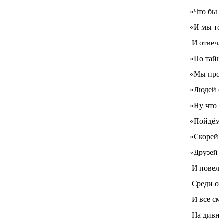
«Что бы
«И мы т
И отвеч
«По тай
«Мы пров
«Людей с
«Ну что 
«Пойдём
«Скорей,
«Друзей
И повел
Среди о
И все с
На дивн