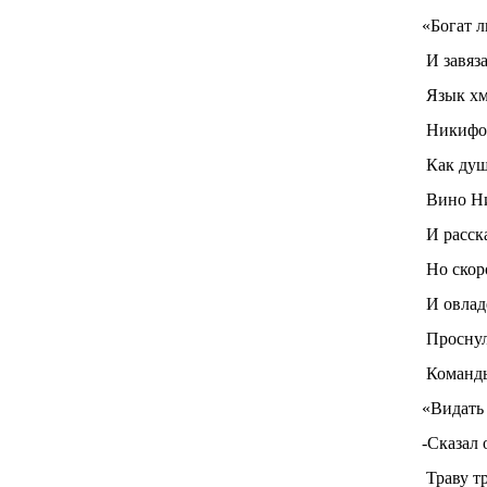
«Богат 
И завяза
Язык хм
Никифор
Как душ
Вино Ни
И расска
Но скоро
И овлад
Проснул
Команды
«Видать
-Сказал 
Траву т