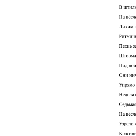
В штиль
На вёсл
Лихим н
Ритмичн
Песнь з
Шторма 
Под вой
Они нич
Упрямо 
Неделя 
Седьмая
На вёсл
Узрели 
Красивы