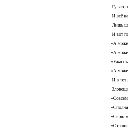
Гуляют 
И всё ка
Лишь шр
И вот п
«А може
«А може
«Ужасны
«А может
И в тот
Зловещи
«Совсем
«Сполна
«Свою м
«От слов