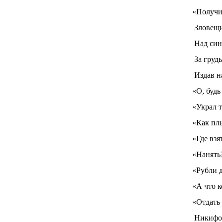
«Получиш
Зловещий
Над син
За груд
Издав н
«О, будь
«Украл 
«Как пл
«Где взя
«Нанять
«Рубли д
«А что к
«Отдать 
Никифор