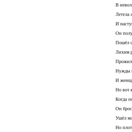
В невол
Летела 
И насту
Он полу
Пошёл с
Лихим р
Прожил 
Нужды и
И женщи
Но вот 
Когда о
Он брос
Ушёл мо
Но плоть