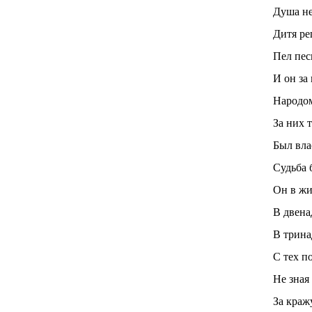
Душа не
Дитя ре
Пел пес
И он за 
Народом
За них т
Был вла
Судьба б
Он в жи
В двена
В трина
С тех по
Не зная 
За кражу