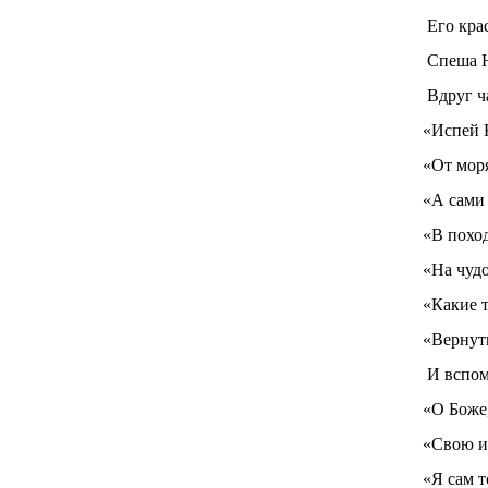
Его кра
Спеша Н
Вдруг ч
«Испей 
«От моря
«А сами 
«В поход
«На чуд
«Какие 
«Вернут
И вспом
«О Боже,
«Свою и
«Я сам т