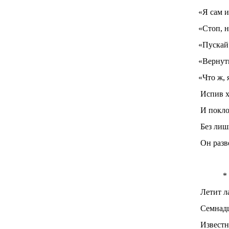
«Я сам и
«Стоп, 
«Пускай
«Вернут
«Что ж, 
Испив х
И покло
Без лиш
Он разв
* 
Летит л
Семнадц
Известн