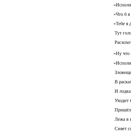
«Исполн
«Что б я
«Тебе я
Тут голо
Расхохот
«Ну что
«Исполн
Зловещи
В раска
И лодка
Уходит 
Пришёл 
Лежа в п
Сияет с