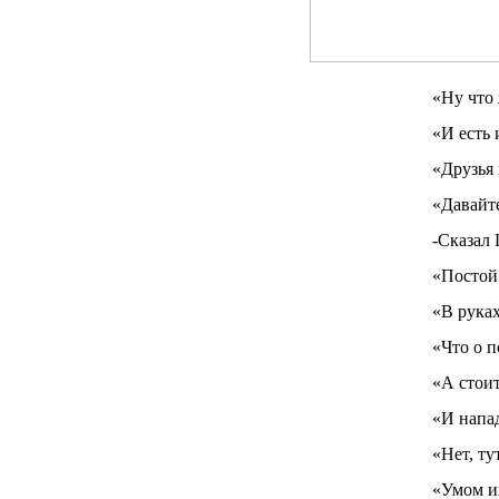
«Ну что 
«И есть 
«Друзья 
«Давайт
-Сказал
«Постой
«В руках
«Что о п
«А стоит
«И напа
«Нет, ту
«Умом их