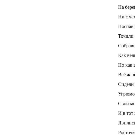
На бере
Ни с че
Поспав 
Точили 
Собравш
Как вел
Но как з
Всё ж н
Сидели 
Угрюмо 
Свои ме
И в тот 
Явились
Росточк