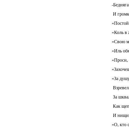
-Бедняга
И громки
«Постой
«Коль в 
«Свою м
«Иль обм
«Проси, 
«Захочеш
«За душу
Взревел
За шква
Как щеп
И нищий
«О, кто 