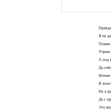
Правда
Я не да
Только
Утром 
А под 
Да соб
Ночью 
В золо
Ну а д
Да с п
Это шу