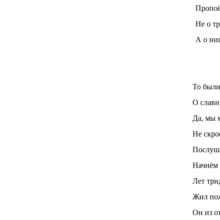
Пропоё
Не о т
А о ни
То были 
О славн
Да, мы 
Не скро
Послуша
Начнём р
Лет трид
Жил пож
Он из о