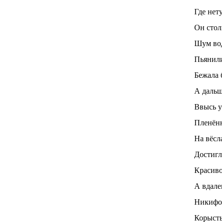
Где нету
Он столь
Шум вод
Пьянили
Бежала 
А дальш
Ввысь у
Пленённ
На вёсл
Достигл
Красиво
А вдалек
Никифор
Корысть