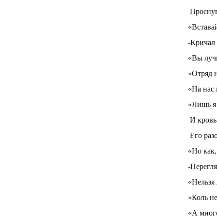
Проснув
«Вставай
-Кричал
«Вы луч
«Отряд 
«На нас
«Лишь я
И кровь 
Его раз
«Но как,
-Перегля
«Нельзя 
«Коль не
«А мног