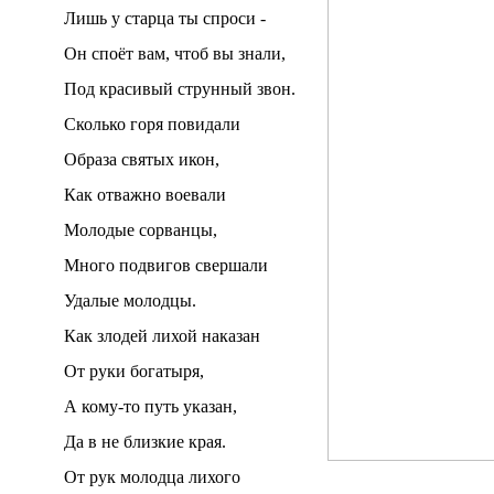
Лишь у старца ты спроси -
Он споёт вам, чтоб вы знали,
Под красивый струнный звон.
Сколько горя повидали
Образа святых икон,
Как отважно воевали
Молодые сорванцы,
Много подвигов свершали
Удалые молодцы.
Как злодей лихой наказан
От руки богатыря,
А кому-то путь указан,
Да в не близкие края.
От рук молодца лихого