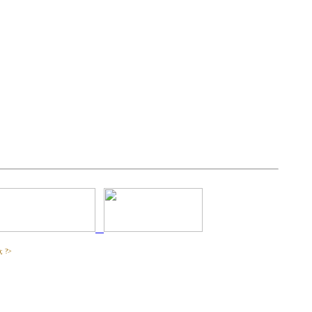
); ?>