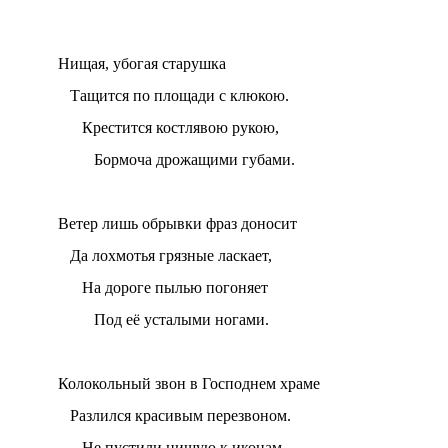
Нищая, убогая старушка
Тащится по площади с клюкою.
Крестится костлявою рукою,
Бормоча дрожащими губами.
Ветер лишь обрывки фраз доносит
Да лохмотья грязные ласкает,
На дороге пылью погоняет
Под её усталыми ногами.
Колокольный звон в Господнем храме
Разлился красивым перезвоном.
Не пустили нищую к иконам –