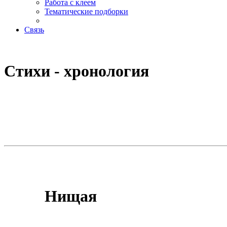
Работа с клеем
Тематические подборки
Связь
Стихи - хронология
Нищая