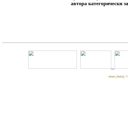
автора категорически з
return_links(); ?