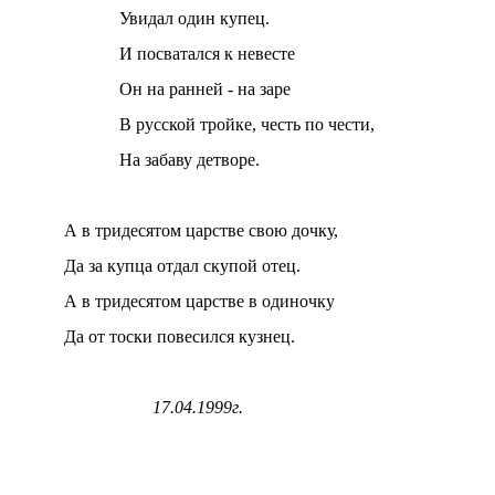
Увидал один купец.
И посватался к невесте
Он на ранней - на заре
В русской тройке, честь по чести,
На забаву детворе.
А в тридесятом царстве свою дочку,
Да за купца отдал скупой отец.
А в тридесятом царстве в одиночку
Да от тоски повесился кузнец.
17.04.1999г.