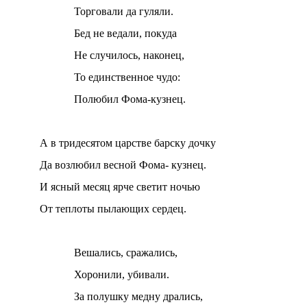
Торговали да гуляли.
Бед не ведали, покуда
Не случилось, наконец,
То единственное чудо:
Полюбил Фома-кузнец.
А в тридесятом царстве барску дочку
Да возлюбил весной Фома- кузнец.
И ясный месяц ярче светит ночью
От теплоты пылающих сердец.
Вешались, сражались,
Хоронили, убивали.
За полушку медну дрались,